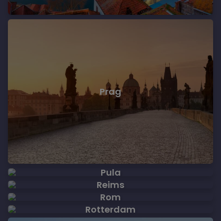
Prag
Pula
Reims
Rom
Rotterdam