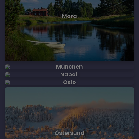
Mora
München
Napoli
Oslo
Östersund