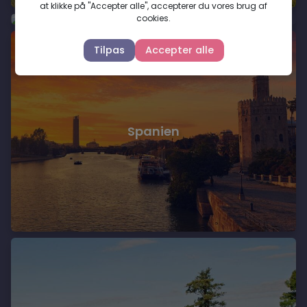
at klikke på "Accepter alle", accepterer du vores brug af
Slovenien
cookies.
Tilpas
Accepter alle
Spanien